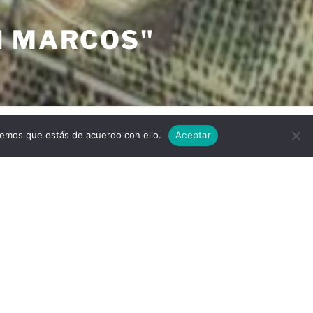
N MARCOS"
Desplazarse
remos que estás de acuerdo con ello.
Aceptar
al
contenido